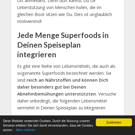
Ort anmeldest. Denn dort kannst Du Dir
Unterstützung von Menschen holen, die im
gleichen Boot sitzen wie Du. Dies ist unglaublich
motivierend!
Jede Menge Superfoods in
Deinen Speiseplan
integrieren
Es gibt eine Reihe von Lebensmitteln, die auch als
sogenannte Superfoods bezeichnet werden. Sie
sind
reich an Nährstoffen und können Dich
daher besonders gut bei Deinen
Abnehmbemühungen unterstützten.
Versuche
daher unbedingt, die folgenden Lebensmittel
vermehrt in Deinen Speiseplan zu integrieren:
Chia
-Samen
Diese Website verwendet Cookies. Durch die Nutzung unserer
Zustimmen
Services erklären Sie sich damit einverstanden, dass wir Cookies
Algen
setzen.
- Mehr erfahren