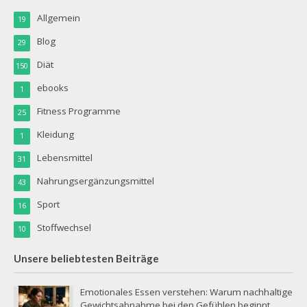
Allgemein
19
Blog
29
Diät
150
ebooks
1
Fitness Programme
25
Kleidung
1
Lebensmittel
31
Nahrungsergänzungsmittel
43
Sport
16
Stoffwechsel
10
Unsere beliebtesten Beiträge
Emotionales Essen verstehen: Warum nachhaltige
Gewichtsabnahme bei den Gefühlen beginnt