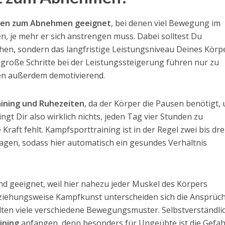
täten zum Abnehmen geeignet
, bei denen viel Bewegung im
en, je mehr er sich anstrengen muss. Dabei solltest Du
ehen, sondern das langfristige Leistungsniveau Deines Körp
u große Schritte bei der Leistungssteigerung führen nur zu
en außerdem demotivierend.
aining und Ruhezeiten
, da der Körper die Pausen benötigt,
gt Dir also wirklich nichts, jeden Tag vier Stunden zu
 Kraft fehlt. Kampfsporttraining ist in der Regel zwei bis dre
gen, sodass hier automatisch ein gesundes Verhältnis
d geeignet, weil hier nahezu jeder Muskel des Körpers
eziehungsweise Kampfkunst unterscheiden sich die Ansprüc
lten viele verschiedene Bewegungsmuster. Selbstverständli
aining
anfangen, denn besonders für Ungeübte ist die Gefa