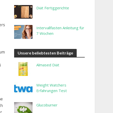
Diät Fertiggerichte
ers
Intervallfasten Anleitung für
7 Wochen
 um
Unsere beliebtesten Beiträge
Almased Diät
i
Weight Watchers
Erfahrungen Test
he
Glucoburner
ch
hr