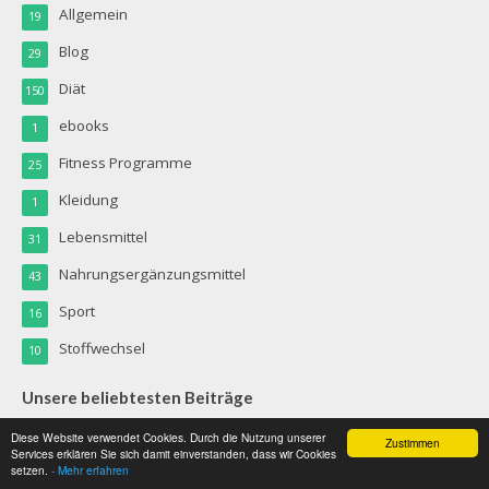
Allgemein
19
Blog
29
Diät
150
ebooks
1
Fitness Programme
25
Kleidung
1
Lebensmittel
31
Nahrungsergänzungsmittel
43
Sport
16
Stoffwechsel
10
Unsere beliebtesten Beiträge
Diese Website verwendet Cookies. Durch die Nutzung unserer
Zustimmen
Emotionales Essen verstehen: Warum nachhaltige
Services erklären Sie sich damit einverstanden, dass wir Cookies
setzen.
- Mehr erfahren
Gewichtsabnahme bei den Gefühlen beginnt