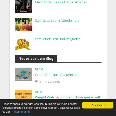
Mach Dich Krass – Daniel Aminati
Saftfasten zum Abnehmen
Fatburner Test und Vergleich
Neues aus dem Blog
BLOG
Crash Diät zum Abnehmen
8 min Lesezeit
BLOG
Weight Watchers in der Schwangerschaft
Diese Website verwendet Cookies. Durch die Nutzung unserer
4 min Lesezeit
Zustimmen
Services erklären Sie sich damit einverstanden, dass wir Cookies
setzen.
- Mehr erfahren
BLOG