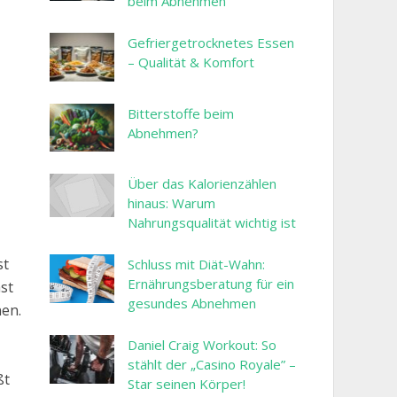
beim Abnehmen
Gefriergetrocknetes Essen
– Qualität & Komfort
Bitterstoffe beim
Abnehmen?
Über das Kalorienzählen
hinaus: Warum
Nahrungsqualität wichtig ist
st
Schluss mit Diät-Wahn:
Ernährungsberatung für ein
st
gesundes Abnehmen
nen.
Daniel Craig Workout: So
stählt der „Casino Royale” –
ßt
Star seinen Körper!