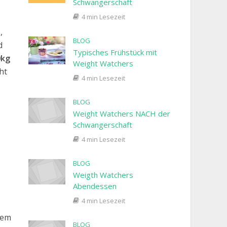
Schwangerschaft
4 min Lesezeit
,
BLOG
d
Typisches Frühstück mit
0kg
Weight Watchers
ht
4 min Lesezeit
BLOG
Weight Watchers NACH der
Schwangerschaft
4 min Lesezeit
BLOG
Weigth Watchers
Abendessen
4 min Lesezeit
dem
BLOG