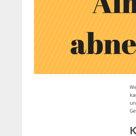
We
ka
un
Ge
K