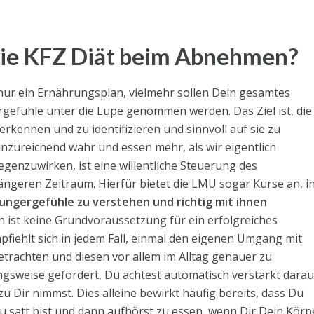
die KFZ Diät beim Abnehmen?
s nur ein Ernährungsplan, vielmehr sollen Dein gesamtes
gefühle unter die Lupe genommen werden. Das Ziel ist, die
rkennen und zu identifizieren und sinnvoll auf sie zu
nzureichend wahr und essen mehr, als wir eigentlich
enzuwirken, ist eine willentliche Steuerung des
ängeren Zeitraum. Hierfür bietet die LMU sogar Kurse an, i
ungergefühle zu verstehen und richtig mit ihnen
 ist keine Grundvoraussetzung für ein erfolgreiches
fiehlt sich in jedem Fall, einmal den eigenen Umgang mit
trachten und diesen vor allem im Alltag genauer zu
gsweise gefördert, Du achtest automatisch verstärkt darau
 Dir nimmst. Dies alleine bewirkt häufig bereits, dass Du
u satt bist und dann aufhörst zu essen, wenn Dir Dein Körp