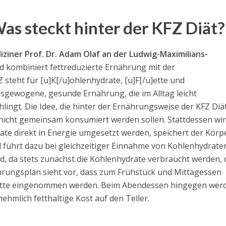
as steckt hinter der KFZ Diät?
ziner Prof. Dr. Adam Olaf an der Ludwig-Maximilians-
d kombiniert fettreduzierte Ernährung mit der
steht für [u]K[/u]ohlenhydrate, [u]F[/u]ette und
ausgewogene, gesunde Ernährung, die im Alltag leicht
lingt. Die Idee, die hinter der Ernährungsweise der KFZ Diä
nicht gemeinsam konsumiert werden sollen. Stattdessen wi
te direkt in Energie umgesetzt werden, speichert der Körp
d führt dazu bei gleichzeitiger Einnahme von Kohlenhydrate
d, da stets zunächst die Kohlenhydrate verbraucht werden, 
ährungsplan sieht vor, dass zum Frühstück und Mittagessen
 Fette eingenommen werden. Beim Abendessen hingegen wer
hmlich fetthaltige Kost auf den Teller.