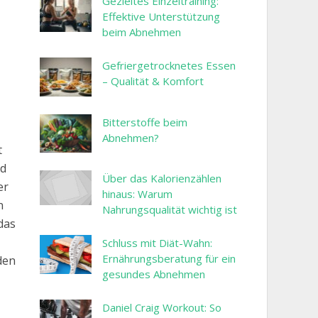
Gezieltes Einzeltraining:
Effektive Unterstützung
beim Abnehmen
Gefriergetrocknetes Essen
– Qualität & Komfort
Bitterstoffe beim
Abnehmen?
t
rd
Über das Kalorienzählen
er
hinaus: Warum
n
Nahrungsqualität wichtig ist
das
Schluss mit Diät-Wahn:
Ernährungsberatung für ein
den
gesundes Abnehmen
Daniel Craig Workout: So