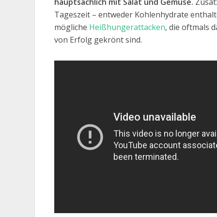
hauptsächlich mit Salat und Gemüse.
Zusätz
Tageszeit – entweder Kohlenhydrate enthalt
mögliche
Heißhungerattacken
, die oftmals d
von Erfolg gekrönt sind.