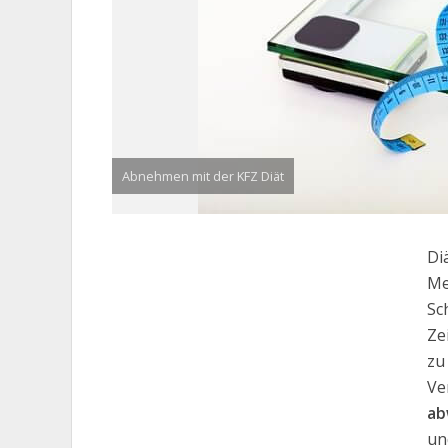
Abnehmen mit der KFZ Diät
Di
Me
Sc
Ze
zu
Ve
ab
un