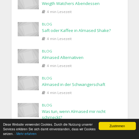
Weigth Watchers Abendessen
4 min Lesezeit
BLOG
Saft oder Kaffee in Almased Shake?
4 min Lesezeit
BLOG
Almased Alternativen
4 min Lesezeit
BLOG
Almased in der Schwangerschaft
4 min Lesezeit
BLOG
Was tun, wenn Almased mir nicht
schmeckt?
Diese Website verwendet Cookies. Durch die Nutzung unserer
4 min Lesezeit
Zustimmen
Services erklären Sie sich damit einverstanden, dass wir Cookies
setzen.
- Mehr erfahren
BLOG