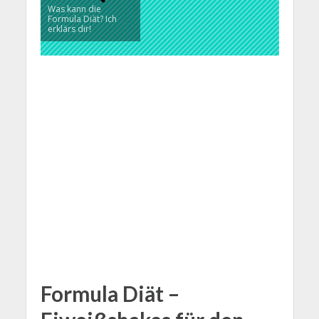
Was kann die
Formula Diät? Ich
erklärs dir!
Formula Diät –