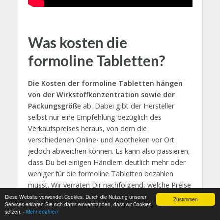
Was kosten die
formoline Tabletten?
Die Kosten der formoline Tabletten hängen
von der Wirkstoffkonzentration sowie der
Packungsgröß
e ab. Dabei gibt der Hersteller
selbst nur eine Empfehlung bezüglich des
Verkaufspreises heraus, von dem die
verschiedenen Online- und Apotheken vor Ort
jedoch abweichen können. Es kann also passieren,
dass Du bei einigen Händlern deutlich mehr oder
weniger für die formoline Tabletten bezahlen
musst. Wir verraten Dir nachfolgend, welche Preise
der Hersteller empfiehlt:
Diese Website verwendet Cookies. Durch die Nutzung unserer
Zustimmen
Services erklären Sie sich damit einverstanden, dass wir Cookies
setzen.
- Mehr erfahren
48 Tabletten formoline L112 für 32,60 Euro =