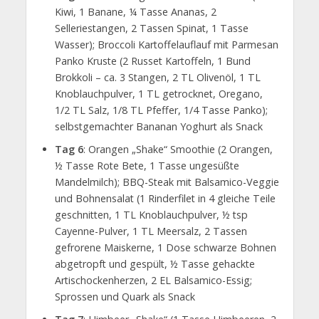
Kiwi, 1 Banane, ¼ Tasse Ananas, 2
Selleriestangen, 2 Tassen Spinat, 1 Tasse
Wasser); Broccoli Kartoffelauflauf mit Parmesan
Panko Kruste (2 Russet Kartoffeln, 1 Bund
Brokkoli – ca. 3 Stangen, 2 TL Olivenöl, 1 TL
Knoblauchpulver, 1 TL getrocknet, Oregano,
1/2 TL Salz, 1/8 TL Pfeffer, 1/4 Tasse Panko);
selbstgemachter Bananan Yoghurt als Snack
Tag 6
: Orangen „Shake“ Smoothie (2 Orangen,
½ Tasse Rote Bete, 1 Tasse ungesüßte
Mandelmilch); BBQ-Steak mit Balsamico-Veggie
und Bohnensalat (1 Rinderfilet in 4 gleiche Teile
geschnitten, 1 TL Knoblauchpulver, ½ tsp
Cayenne-Pulver, 1 TL Meersalz, 2 Tassen
gefrorene Maiskerne, 1 Dose schwarze Bohnen
abgetropft und gespült, ½ Tasse gehackte
Artischockenherzen, 2 EL Balsamico-Essig;
Sprossen und Quark als Snack