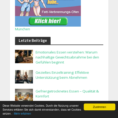
München
Letzte Beiträge
Emotionales Essen verstehen: Warum
nachhaltige Gewichtsabnahme bei den
Gefühlen beginnt
Gezieltes Einzeltraining: Effektive
Unterstützung beim Abnehmen
Gefriergetrocknetes Essen – Qualität &
Komfort
Diese Website verwendet Cookies. Durch die Nutzung unserer
Zustimmen
Bitterstoffe beim Abnehmen?
Services erklären Sie sich damit einverstanden, dass wir Cookies
setzen.
- Mehr erfahren