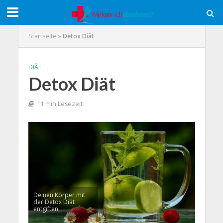
Startseite
»
Detox Diät
DIÄT
Detox Diät
11 min Lesezeit
Deinen Körper mit
der Detox Diät
entgiften