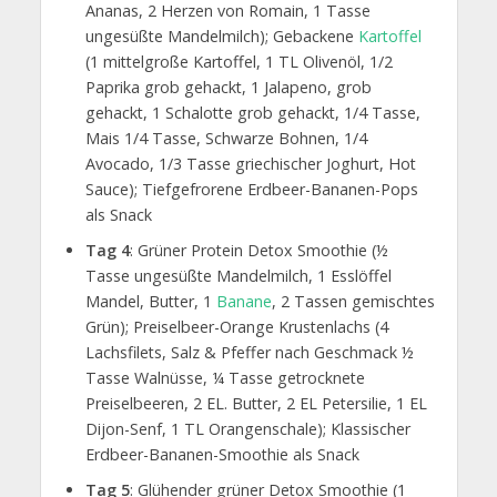
Ananas, 2 Herzen von Romain, 1 Tasse
ungesüßte Mandelmilch); Gebackene
Kartoffel
(1 mittelgroße Kartoffel, 1 TL Olivenöl, 1/2
Paprika grob gehackt, 1 Jalapeno, grob
gehackt, 1 Schalotte grob gehackt, 1/4 Tasse,
Mais 1/4 Tasse, Schwarze Bohnen, 1/4
Avocado, 1/3 Tasse griechischer Joghurt, Hot
Sauce); Tiefgefrorene Erdbeer-Bananen-Pops
als Snack
Tag 4
: Grüner Protein Detox Smoothie (½
Tasse ungesüßte Mandelmilch, 1 Esslöffel
Mandel, Butter, 1
Banane
, 2 Tassen gemischtes
Grün); Preiselbeer-Orange Krustenlachs (4
Lachsfilets, Salz & Pfeffer nach Geschmack ½
Tasse Walnüsse, ¼ Tasse getrocknete
Preiselbeeren, 2 EL. Butter, 2 EL Petersilie, 1 EL
Dijon-Senf, 1 TL Orangenschale); Klassischer
Erdbeer-Bananen-Smoothie als Snack
Tag 5
: Glühender grüner Detox Smoothie (1