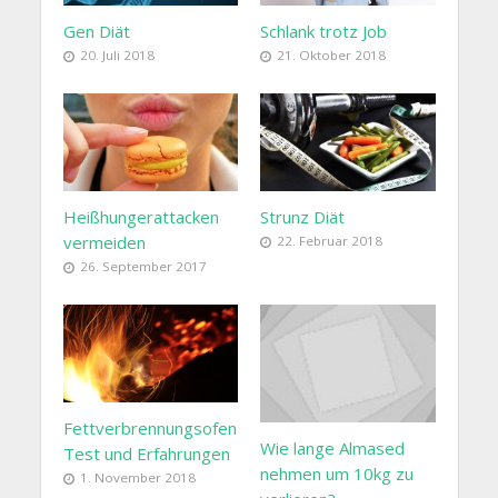
Gen Diät
Schlank trotz Job
20. Juli 2018
21. Oktober 2018
Heißhungerattacken
Strunz Diät
vermeiden
22. Februar 2018
26. September 2017
Fettverbrennungsofen
Wie lange Almased
Test und Erfahrungen
nehmen um 10kg zu
1. November 2018