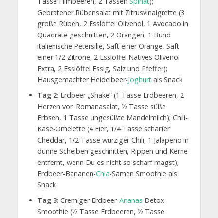
Tasse Himbeeren, 2 Tassen
Spinat
);
Gebratener Rübensalat mit Zitrusvinaigrette (3
große Rüben, 2 Esslöffel Olivenöl, 1 Avocado in
Quadrate geschnitten, 2 Orangen, 1 Bund
italienische Petersilie, Saft einer Orange, Saft
einer 1/2 Zitrone, 2 Esslöffel Natives Olivenöl
Extra, 2 Esslöffel Essig, Salz und Pfeffer);
Hausgemachter Heidelbeer-
Joghurt
als Snack
Tag 2
: Erdbeer „Shake“ (1 Tasse Erdbeeren, 2
Herzen von Romanasalat, ½ Tasse süße
Erbsen, 1 Tasse ungesüßte Mandelmilch); Chili-
Käse-Omelette (4 Eier, 1/4 Tasse scharfer
Cheddar, 1/2 Tasse würziger Chili, 1 Jalapeno in
dünne Scheiben geschnitten, Rippen und Kerne
entfernt, wenn Du es nicht so scharf magst);
Erdbeer-Bananen-
Chia
-Samen Smoothie als
Snack
Tag 3
: Cremiger Erdbeer-
Ananas
Detox
Smoothie (½ Tasse Erdbeeren, ½ Tasse