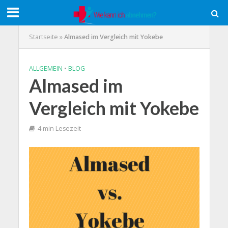
Startseite
»
Almased im Vergleich mit Yokebe
ALLGEMEIN
•
BLOG
Almased im
Vergleich mit Yokebe
4 min Lesezeit