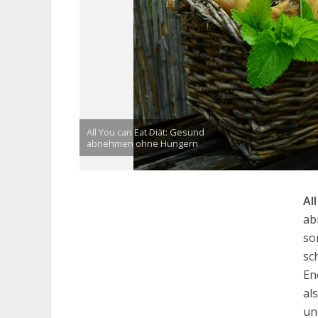
All You can Eat Diät: Gesund
abnehmen ohne Hungern
Al
ab
so
sc
En
al
un