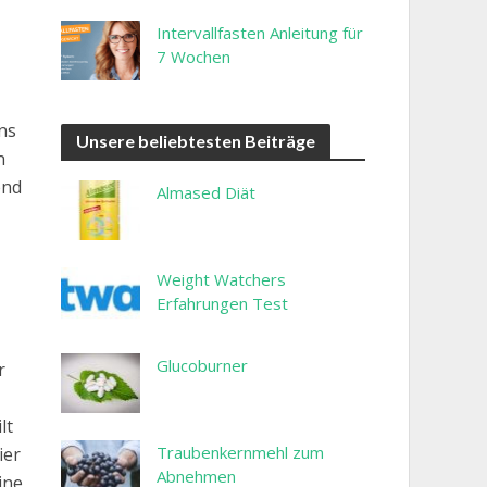
Intervallfasten Anleitung für
7 Wochen
ns
Unsere beliebtesten Beiträge
n
end
Almased Diät
Weight Watchers
Erfahrungen Test
Glucoburner
r
lt
Traubenkernmehl zum
ier
Abnehmen
ine