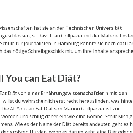
issenschaften hat sie an der T
echnischen Universität
geschlossen, so dass Frau Grillpazer mit der Materie beste
Schule für Journalisten in Hamburg konnte sie noch dazu a
ch das nötige Schreibgeschick mit, um ihre Inhalte ansprech
l You can Eat Diät?
Eat Diät v
on einer Ernährungswissenschaftlerin mit den
 willst du wahrscheinlich erst recht herausfinden, was hinte
Die All You can Eat Diät von Marion Grillparzer ist zur
 worden und schlug daher ein wie eine Bombe. Schließlich gi
mens. Wie es der Name der Diät bereits andeutet, geht es h
ne der größten Hürden, wenn es darum geht, eine Diät oder e