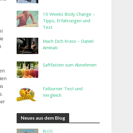
10 Weeks Body Change –
Tipps, Erfahrungen und
Test
ei
ie
Mach Dich Krass – Daniel
n
Aminati
Saftfasten zum Abnehmen
len
ien
as
Fatburner Test und
s.
Vergleich
ner
Neues aus dem Blog
BLOG