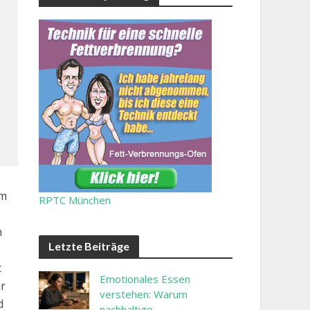
em
RPTC München
h
Letzte Beiträge
t
Emotionales Essen
ur
verstehen: Warum
d
nachhaltige