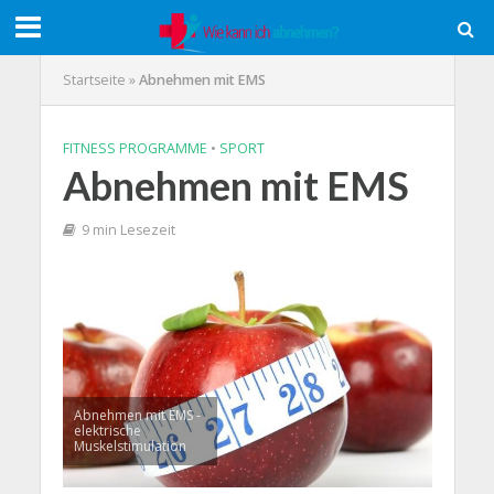
Startseite
»
Abnehmen mit EMS
FITNESS PROGRAMME
•
SPORT
Abnehmen mit EMS
9 min Lesezeit
Abnehmen mit EMS -
elektrische
Muskelstimulation