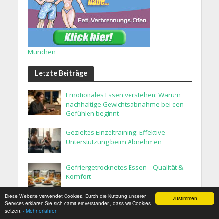
München
Letzte Beiträge
Emotionales Essen verstehen: Warum
nachhaltige Gewichtsabnahme bei den
Gefühlen beginnt
Gezieltes Einzeltraining: Effektive
Unterstützung beim Abnehmen
Gefriergetrocknetes Essen – Qualität &
Komfort
Diese Website verwendet Cookies. Durch die Nutzung unserer
Zustimmen
Bitterstoffe beim Abnehmen?
Services erklären Sie sich damit einverstanden, dass wir Cookies
setzen.
- Mehr erfahren