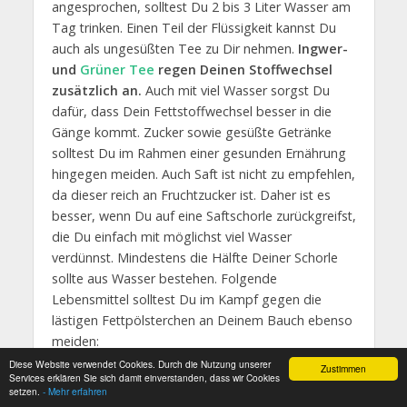
angesprochen, solltest Du 2 bis 3 Liter Wasser am
Tag trinken. Einen Teil der Flüssigkeit kannst Du
auch als ungesüßten Tee zu Dir nehmen.
Ingwer-
und
Grüner Tee
regen Deinen Stoffwechsel
zusätzlich an.
Auch mit viel Wasser sorgst Du
dafür, dass Dein Fettstoffwechsel besser in die
Gänge kommt. Zucker sowie gesüßte Getränke
solltest Du im Rahmen einer gesunden Ernährung
hingegen meiden. Auch Saft ist nicht zu empfehlen,
da dieser reich an Fruchtzucker ist. Daher ist es
besser, wenn Du auf eine Saftschorle zurückgreifst,
die Du einfach mit möglichst viel Wasser
verdünnst. Mindestens die Hälfte Deiner Schorle
sollte aus Wasser bestehen. Folgende
Lebensmittel solltest Du im Kampf gegen die
lästigen Fettpölsterchen an Deinem Bauch ebenso
meiden:
Diese Website verwendet Cookies. Durch die Nutzung unserer
Zustimmen
Fertigprodukte
Services erklären Sie sich damit einverstanden, dass wir Cookies
setzen.
- Mehr erfahren